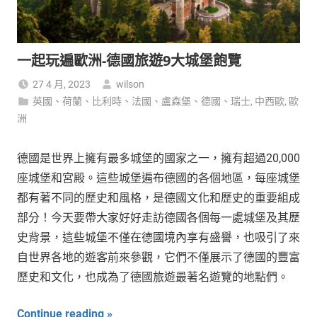
一起玩遍歐洲-德國旅遊9大城堡飽覽
27 4 月, 2023
wilson
英國、荷蘭、比利時、法國、盧森堡、德國、瑞士
,
中西歐
,
歐
洲
德國是世界上擁有最多城堡的國家之一，擁有超過20,000
座城堡和宮殿。這些城堡遍布德國的各個地區，每座城堡
都有著不同的歷史和風格，是德國文化和歷史的重要組成
部分！今天要帶大家好好走訪德國各個每一處城堡及其歷
史背景，這些城堡不僅在德國境內享有盛譽，也吸引了來
自世界各地的遊客前來參觀，它們不僅展示了德國的豐富
歷史和文化，也成為了德國旅遊最著名遊覽的地點們。
Continue reading