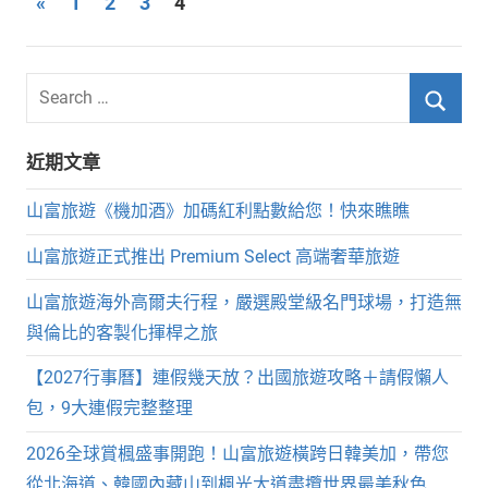
文
Previous
«
1
2
3
4
Posts
章
分
Search
for:
頁
Searc
近期文章
山富旅遊《機加酒》加碼紅利點數給您！快來瞧瞧
山富旅遊正式推出 Premium Select 高端奢華旅遊
山富旅遊海外高爾夫行程，嚴選殿堂級名門球場，打造無
與倫比的客製化揮桿之旅
【2027行事曆】連假幾天放？出國旅遊攻略＋請假懶人
包，9大連假完整整理
2026全球賞楓盛事開跑！山富旅遊橫跨日韓美加，帶您
從北海道、韓國內藏山到楓光大道盡攬世界最美秋色