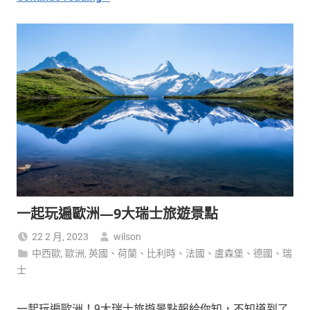
一起玩遍歐洲—9大瑞士旅遊景點
22 2 月, 2023
wilson
中西歐
,
歐洲
,
英國、荷蘭、比利時、法國、盧森堡、德國、瑞
士
一起玩遍歐洲！9大瑞士旅遊景點報給你知，不知道到了