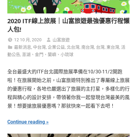
2020 ITF線上旅展｜山富旅遊最強優惠行程懶
人包!
12 10 月, 2020
山富旅遊
最新消息
,
中台灣
,
企業公益
,
北台灣
,
南台灣
,
台灣
,
東台灣
,
活
動公告
,
澎湖、金門、蘭嶼、小琉球
全台最盛大的ITF台北國際旅展準備在10/30-11/2開跑
啦！在旅展開始之前，山富旅遊特別推出了專屬線上旅展
的優惠行程，各地也嚴選出了旅展的主打星，多樣化的行
程與精心的設計安排，帶領著你我一起發現台灣最美的風
景！想要搶旅展優惠嗎？那就快來一起看下去吧！
Continue reading