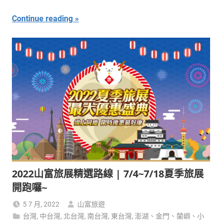
Continue reading
2022山富旅展精選路線 | 7/4~7/18夏季旅展
開跑囉~
5 7 月, 2022
山富旅遊
台灣
,
中台灣
,
北台灣
,
南台灣
,
東台灣
,
澎湖、金門、蘭嶼、小