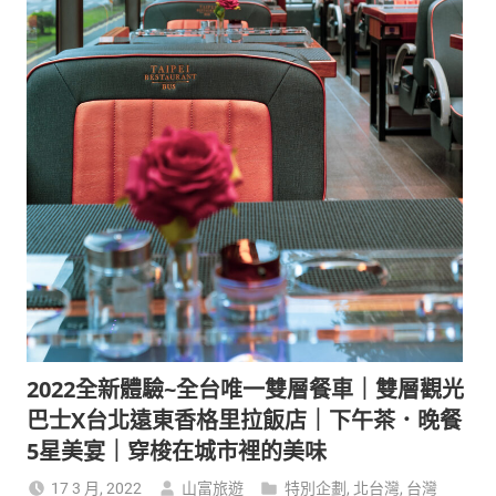
2022全新體驗~全台唯一雙層餐車｜雙層觀光
巴士X台北遠東香格里拉飯店｜下午茶．晚餐
5星美宴｜穿梭在城市裡的美味
17 3 月, 2022
山富旅遊
特別企劃
,
北台灣
,
台灣