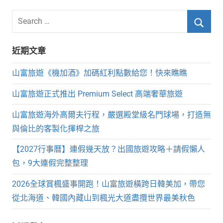
分
Search
for:
頁
Searc
近期文章
山富旅遊《機加酒》加碼紅利點數給您！快來瞧瞧
山富旅遊正式推出 Premium Select 高端奢華旅遊
山富旅遊海外高爾夫行程，嚴選殿堂級名門球場，打造無
與倫比的客製化揮桿之旅
【2027行事曆】連假幾天放？出國旅遊攻略＋請假懶人
包，9大連假完整整理
2026全球賞楓盛事開跑！山富旅遊橫跨日韓美加，帶您
從北海道、韓國內藏山到楓光大道盡攬世界最美秋色