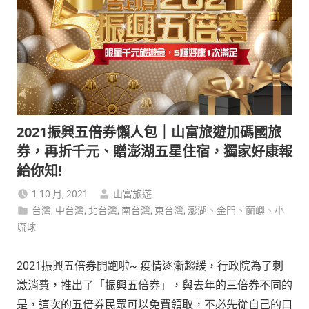
2021振興五倍券懶人包｜山富旅遊加碼國旅
券，再折千元、贈澎湖五星住宿，獨家好康報
給你知!
1 10 月, 2021
山富旅遊
台灣
,
中台灣
,
北台灣
,
南台灣
,
東台灣
,
澎湖、金門、蘭嶼、小
琉球
2021振興五倍券開跑啦~ 疫情逐漸趨緩，行政院為了刺
激消費，推出了「振興五倍券」，與去年的三倍券不同的
是，這次的五倍券民眾可以免費領取，不必先從自己的口