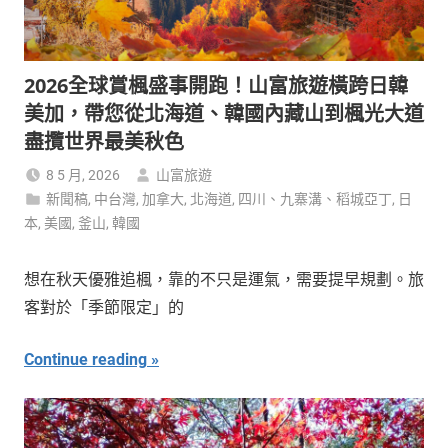
2026全球賞楓盛事開跑！山富旅遊橫跨日韓
美加，帶您從北海道、韓國內藏山到楓光大道
盡攬世界最美秋色
8 5 月, 2026
山富旅遊
新聞稿
,
中台灣
,
加拿大
,
北海道
,
四川、九寨溝、稻城亞丁
,
日
本
,
美國
,
釜山
,
韓國
想在秋天優雅追楓，靠的不只是運氣，需要提早規劃。旅
客對於「季節限定」的
Continue reading