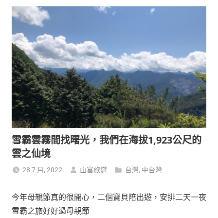
雪霸雲霧間找曙光，我們在海拔1,923公尺的
雲之仙境
28 7 月, 2022
山富旅遊
台灣
,
中台灣
今年母親節真的很開心，二個寶貝陪出遊，安排二天一夜
雪霸之旅好好過母親節