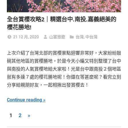
全台賞櫻攻略2｜精選台中.南投.嘉義絕美的
櫻花勝地!
21 12 月, 2020
山富旅遊
台灣
,
中台灣
上次介紹了台灣北部的賞櫻景點迴響非常好，大家紛紛敲
碗其他地區的賞櫻勝地，於是今天小編又特別整理了台中
與南投的人氣賞櫻地給大家啦！光是台中跟南投２個地區
就有多達７處的櫻花勝地呢！你還在等甚麼呢？看完立刻
分享給親朋好友，一起相揪出發賞櫻去！
Continue reading
文
Next
1
2
»
Posts
章