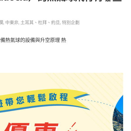
欄
,
中東非
,
土耳其、杜拜、約旦
,
特別企劃
備熱氣球的設備與升空原理 熱