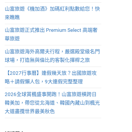
山富旅遊《機加酒》加碼紅利點數給您！快
來瞧瞧
山富旅遊正式推出 Premium Select 高端奢
華旅遊
山富旅遊海外高爾夫行程，嚴選殿堂級名門
球場，打造無與倫比的客製化揮桿之旅
【2027行事曆】連假幾天放？出國旅遊攻
略＋請假懶人包，9大連假完整整理
2026全球賞楓盛事開跑！山富旅遊橫跨日
韓美加，帶您從北海道、韓國內藏山到楓光
大道盡攬世界最美秋色