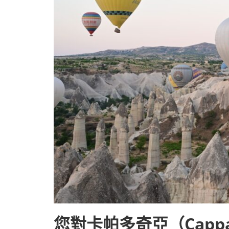
您對卡帕多奇亞（Capp