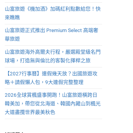
山富旅遊《機加酒》加碼紅利點數給您！快
來瞧瞧
山富旅遊正式推出 Premium Select 高端奢
華旅遊
山富旅遊海外高爾夫行程，嚴選殿堂級名門
球場，打造無與倫比的客製化揮桿之旅
【2027行事曆】連假幾天放？出國旅遊攻
略＋請假懶人包，9大連假完整整理
2026全球賞楓盛事開跑！山富旅遊橫跨日
韓美加，帶您從北海道、韓國內藏山到楓光
大道盡攬世界最美秋色