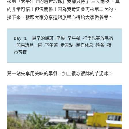
來到「太平洋上的遺世珍珠」我卻只待了 三天兩夜 ，真
的非常可惜！但沒關係！因為我肯定會再來第二次的，
接下來，就跟大家分享這趟旅程心得給大家做參考。
Day 1  最早的船班→早餐→早午餐→行李先寄放民宿
→簡易環島一圈→下午茶→走景點→民宿休息→晚餐→夜
市宵夜
第一站先享用美味的早餐，加上很冰很綿的芋泥冰。