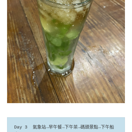
Day 3  氣象站→早午餐→下午茶→碼頭景點→下午船