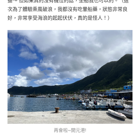
旅遊總結
這次很可惜沒有待很長的時間，也沒深入島嶼傳統文化
（有淺嚐飛魚料理，但不太符合我的胃口），還沒得到所
謂“蘭嶼病” 我就先離開了，只好下次再來！
下次我可能會用最輕鬆的方式前往“飛機＋飛機”，只是機
位有限，20個機位分成三個部分，一部份要保留給島上
居民，一部份要開放網路訂票，一部份電話訂票，非常難
搶～ 但如果真的沒有機位的話，坐船我也可以的。（這
次為了體驗乘風破浪，我都沒有吃暈船藥，狀態非常良
好，非常享受海浪的起起伏伏，真的是怪人！）