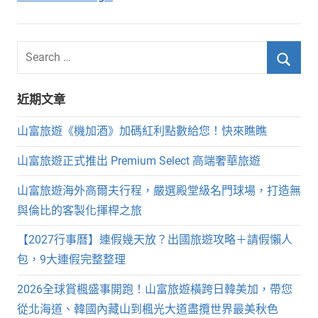
Search
for:
Searc
近期文章
山富旅遊《機加酒》加碼紅利點數給您！快來瞧瞧
山富旅遊正式推出 Premium Select 高端奢華旅遊
山富旅遊海外高爾夫行程，嚴選殿堂級名門球場，打造無
與倫比的客製化揮桿之旅
【2027行事曆】連假幾天放？出國旅遊攻略＋請假懶人
包，9大連假完整整理
2026全球賞楓盛事開跑！山富旅遊橫跨日韓美加，帶您
從北海道、韓國內藏山到楓光大道盡攬世界最美秋色