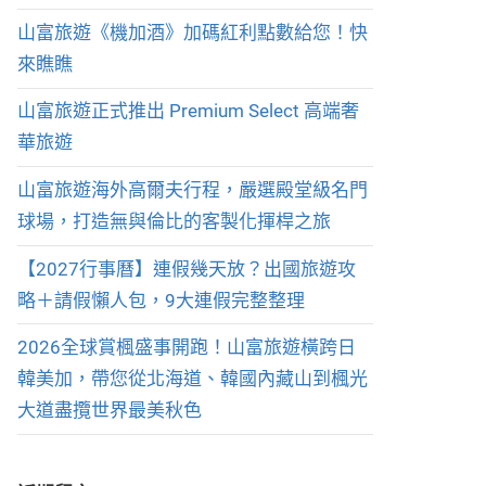
山富旅遊《機加酒》加碼紅利點數給您！快
來瞧瞧
山富旅遊正式推出 Premium Select 高端奢
華旅遊
山富旅遊海外高爾夫行程，嚴選殿堂級名門
球場，打造無與倫比的客製化揮桿之旅
【2027行事曆】連假幾天放？出國旅遊攻
略＋請假懶人包，9大連假完整整理
2026全球賞楓盛事開跑！山富旅遊橫跨日
韓美加，帶您從北海道、韓國內藏山到楓光
大道盡攬世界最美秋色