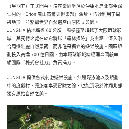
（星期五）正式開幕。這座樂園坐落於沖繩本島北部今歸
仁村的「Orion 嵐山高爾夫俱樂部」舊址，巧妙利用了周
邊地形，並緊鄰世界自然遺產山原國立公園。
JUNGLIA 佔地廣達 60 公頃，規模甚至超越了大阪環球影
城，其獨特之處在於它將以「叢林探險」為主題，深入融
合周邊壯麗自然景觀，而非僅是獨立的遊樂設施。園區規
劃投入高達 700 億日圓，由本環球影城總經理森岡毅率
領團隊「株式會社刀」負責操刀。
JUNGLIA 提供各式刺激遊樂設施、無邊際泳池以及規劃
中的度假村，讓旅客享受冒險之餘，也能沉浸於沖繩北部
獨有原始自然之美。