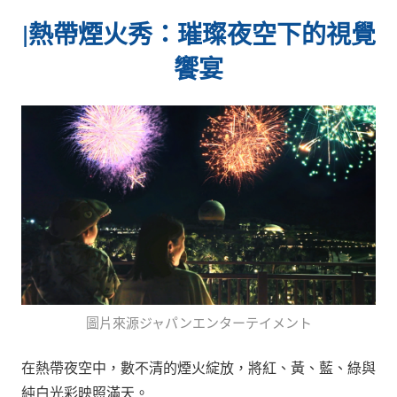
|
熱帶煙火秀：璀璨夜空下的視覺
饗宴
圖片來源ジャパンエンターテイメント
在熱帶夜空中，數不清的煙火綻放，將紅、黃、藍、綠與
純白光彩映照滿天。