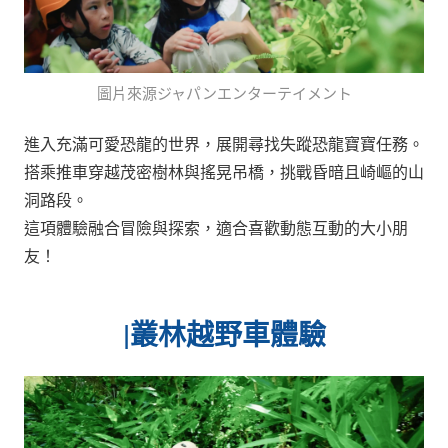
圖片來源ジャパンエンターテイメント
進入充滿可愛恐龍的世界，展開尋找失蹤恐龍寶寶任務。
搭乘推車穿越茂密樹林與搖晃吊橋，挑戰昏暗且崎嶇的山
洞路段。
這項體驗融合冒險與探索，適合喜歡動態互動的大小朋
友！
|叢林越野車體驗