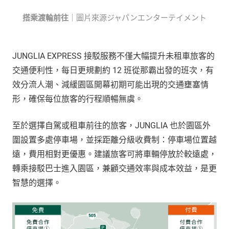
搭乘渡輪前往
｜圖片來源ジャパンエンターテイメント
JUNGLIA EXPRESS 接駁服務不僅大幅提升未租車旅客的
交通便利性，每日更規劃約 12 班從那霸出發的班次，有
效分流人潮、減緩園區開幕初期可能出現的交通壅塞情
形，確保每位旅客的行程順暢無虞。
至於選擇自駕或租車前往的旅客，JUNGLIA 也於園區外
圍設置多處停車場，並採距離分級收費制：停車場位置越
遠，費用相對更優惠。建議旅客可將車輛停放於較遠處，
轉乘接駁巴士進入園區，兼顧交通效率與成本效益，是更
智慧的選擇。