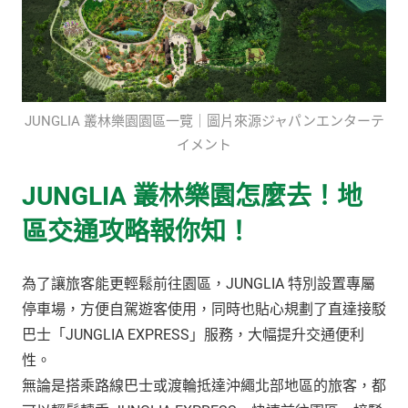
JUNGLIA 叢林樂園園區一覽｜圖片來源ジャパンエンターテ
イメント
JUNGLIA 叢林樂園怎麼去！地
區交通攻略報你知！
為了讓旅客能更輕鬆前往園區，JUNGLIA 特別設置專屬
停車場，方便自駕遊客使用，同時也貼心規劃了直達接駁
巴士「JUNGLIA EXPRESS」服務，大幅提升交通便利
性。
無論是搭乘路線巴士或渡輪抵達沖繩北部地區的旅客，都