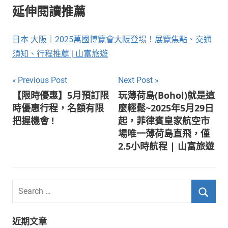
延伸閱讀推薦
日本 大阪｜2025萬國博覽會大阪登場！展覽焦點、交通
須知、行程推薦 | 山富旅遊
文
Previous Post
Next Post
【限時優惠】5月預訂限
玩薄荷島(Bohol)就是這
章
時優惠行程，名額有限
麼輕鬆~2025年5月29日
導
把握機會 !
起，菲律賓皇家航空市
場唯一薄荷島直飛，僅
覽
2.5小時航程 | 山富旅遊
Search
for:
Searc
近期文章