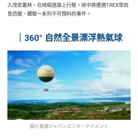
入茂密叢林，在崎嶇道路上行駛。途中將遭遇T-REX等肉
食恐龍，體驗一系列不可預料的事件。
｜
360° 自然全景漂浮熱氣球
圖片來源ジャパンエンターテイメント