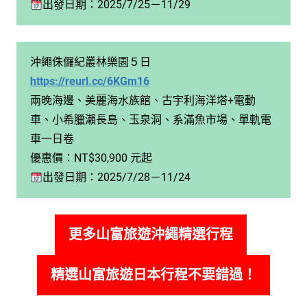
出發日期：2025/7/25－11/29
沖繩侏儸紀叢林樂園５日
https://reurl.cc/6KGm16
兩晚海邊、美麗海水族館、古宇利海洋塔+電動
車、小希臘瀨長島、玉泉洞、系滿魚市場、單軌電
車一日卷
優惠價：NT$30,900 元起
出發日期：2025/7/28－11/24
更多山富旅遊沖繩精選行程
精選山富旅遊日本行程不要錯過！