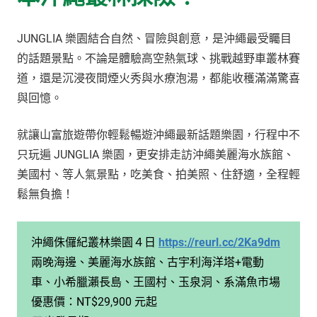
JUNGLIA 樂園結合自然、冒險與創意，是沖繩最受矚目
的話題景點。不論是體驗高空熱氣球、挑戰越野車叢林賽
道，還是沉浸夜間煙火秀與水療泡湯，都能收穫滿滿驚喜
與回憶。
就讓山富旅遊帶你輕鬆暢遊沖繩最新話題樂園，行程中不
只玩遍 JUNGLIA 樂園，更安排走訪沖繩美麗海水族館、
美國村、等人氣景點，吃美食、拍美照、住舒適，全程輕
鬆無負擔！
沖繩侏儸紀叢林樂園４日
https://reurl.cc/2Ka9dm
兩晚海邊、美麗海水族館、古宇利海洋塔+電動
車、小希臘瀨長島、王國村、玉泉洞、系滿魚市場
優惠價：NT$29,900 元起