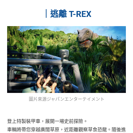
｜
逃離 T-REX
圖片來源ジャパンエンターテイメント
登上特製裝甲車，展開一場史前探險。
車輛將帶您穿越廣闊草原，近距離觀察草食恐龍。隨後進