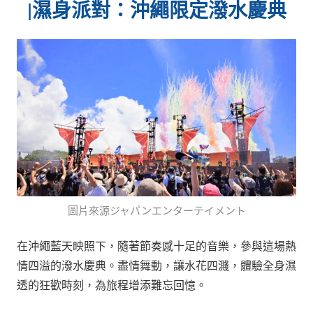
|
濕身派對：沖繩限定潑水慶典
圖片來源ジャパンエンターテイメント
在沖繩藍天映照下，隨著節奏感十足的音樂，參與這場熱
情四溢的潑水慶典。盡情舞動，讓水花四濺，體驗全身濕
透的狂歡時刻，為旅程增添難忘回憶。