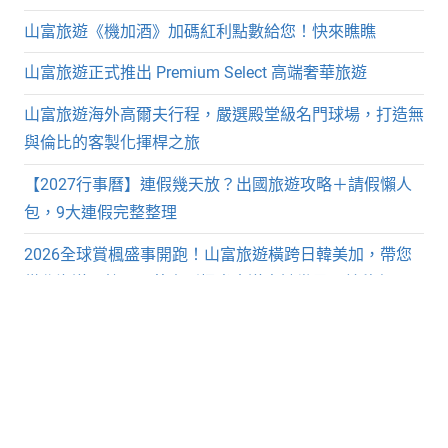
山富旅遊《機加酒》加碼紅利點數給您！快來瞧瞧
山富旅遊正式推出 Premium Select 高端奢華旅遊
山富旅遊海外高爾夫行程，嚴選殿堂級名門球場，打造無
與倫比的客製化揮桿之旅
【2027行事曆】連假幾天放？出國旅遊攻略＋請假懶人
包，9大連假完整整理
2026全球賞楓盛事開跑！山富旅遊橫跨日韓美加，帶您
從北海道、韓國內藏山到楓光大道盡攬世界最美秋色
近期留言
「
日本 大阪｜2025萬國博覽會大阪登場！展覽焦點、交
通須知、行程推薦
」於〈
日本 大阪｜2025萬國博覽會大
阪登場！展覽焦點、交通須知、行程推薦 | 山富旅遊
〉發