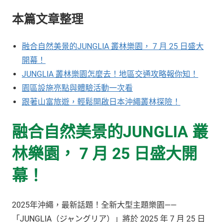
本篇文章整理
融合自然美景的JUNGLIA 叢林樂園， 7 月 25 日盛大
開幕！
JUNGLIA 叢林樂園怎麼去！地區交通攻略報你知！
園區設施亮點與體驗活動一次看
跟著山富旅遊，輕鬆開啟日本沖繩叢林探險！
融合自然美景的JUNGLIA 叢
林樂園， 7 月 25 日盛大開
幕！
2025年沖繩，最新話題！全新大型主題樂園——
「JUNGLIA（ジャングリア）」將於 2025 年 7 月 25 日