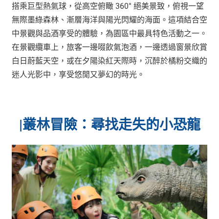
搭乘巨型熱氣球，從高空俯瞰 360° 絕美景致，俯視一望
無際墨綠森林、漸層海洋與陽光閃耀的海面。這項結合空
中景觀與品酒享受的體驗，為園區中最具特色活動之一。
在景觀纜車上，旅客一邊啜飲氣泡酒，一邊透過窗景欣賞
白日蔚藍天空，或在夕陽染紅天際時，沉醉於橘粉交織的
迷人光影中，享受悠閒又夢幻的時光。
|
叢林冒險：尋找走失的小恐龍