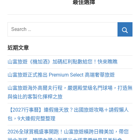
導
最佳選擇
覽
Search
for:
Searc
近期文章
山富旅遊《機加酒》加碼紅利點數給您！快來瞧瞧
山富旅遊正式推出 Premium Select 高端奢華旅遊
山富旅遊海外高爾夫行程，嚴選殿堂級名門球場，打造無
與倫比的客製化揮桿之旅
【2027行事曆】連假幾天放？出國旅遊攻略＋請假懶人
包，9大連假完整整理
2026全球賞楓盛事開跑！山富旅遊橫跨日韓美加，帶您