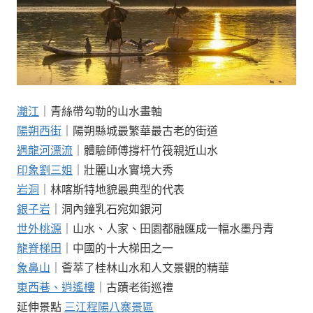
灕江
｜青絲帶勾勒的山水畫軸
陽朔西街
｜陽朔縣城最繁華最古老的街道
遇龍河漂流
｜體驗師傅撐杆竹筏親近山水
印象劉三姐
｜壯麗山水實境大秀
岩洞
｜林喀斯特地貌最典型的代表
銀子岩
｜洞內鐘乳石宛如銀河
世外桃源
｜山水、人家、田園都融匯成一幅水墨丹青
龍脊梯田
｜中國的十大梯田之一
象鼻山
｜薈萃了桂林山水和人文景觀的精華
東西巷、逍遙樓
｜古蹟老街巡禮
延伸景點
三江程陽八寨景區