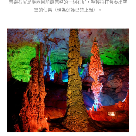
音樂石屏是廣西目前最完整的一組石屏，輕輕拍打會奏出空
靈的仙樂（現為保護已禁止敲）。