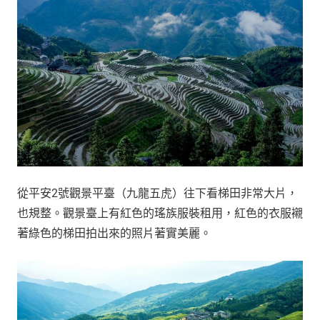
從平安2號觀景平臺（九龍五虎）往下看梯田非常大片，
也規整。觀景臺上有紅色的瑤族服裝租用，紅色的衣服襯
著綠色的梯田拍出來的照片著實美麗。