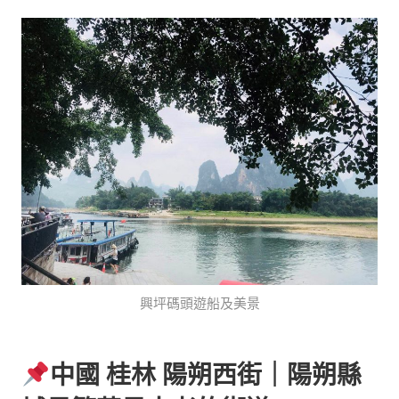
興坪碼頭遊船及美景
中國 桂林
陽朔西街｜
陽朔縣