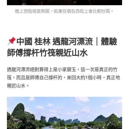
晚上西街很是熱鬧，如果住宿在西街上會比較吵鬧。
中國 桂林 遇龍河漂流｜體驗
師傅撐杆竹筏親近山水
遇龍河漂流絕對算得上是小家碧玉，這一次是真正的竹
筏，而且是師傅自己撐杆的，來回大約1個小時，真正地
親近山水。