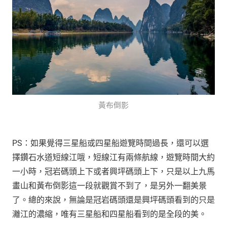
黃布倒影
PS：如果覺得三星船或四星船遊覽時間過長，還可以選
擇鑽石水道短線江哦，短線江有兩條航線，遊覽時間大約
一小時，冠岩碼頭上下或者興坪碼頭上下，只是以上九馬
畫山和黃布倒影這一段就觀賞不到了，是另外一翻美景
了。總的來說，無論是冠岩碼頭還是興坪碼頭看到的只是
灕江的濃縮，唯有三星船和四星船看到的是全段的美。