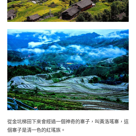
從金坑梯田下來會經過一個神奇的寨子，叫黃洛瑤寨，這
個寨子是清一色的紅瑤族。