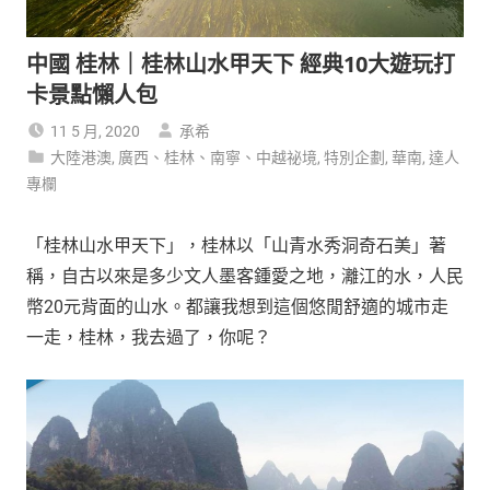
中國 桂林｜桂林山水甲天下 經典10大遊玩打
卡景點懶人包
11 5 月, 2020
承希
大陸港澳
,
廣西、桂林、南寧、中越祕境
,
特別企劃
,
華南
,
達人
專欄
「桂林山水甲天下」，桂林以「山青水秀洞奇石美」著
稱，自古以來是多少文人墨客鍾愛之地，灕江的水，人民
幣20元背面的山水。都讓我想到這個悠閒舒適的城市走
一走，桂林，我去過了，你呢？