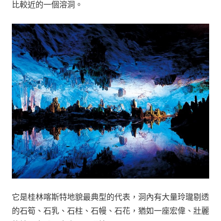
比較近的一個溶洞。
它是桂林喀斯特地貌最典型的代表，洞內有大量玲瓏剔透
的石筍、石乳、石柱、石幔、石花，猶如一座宏偉、壯麗