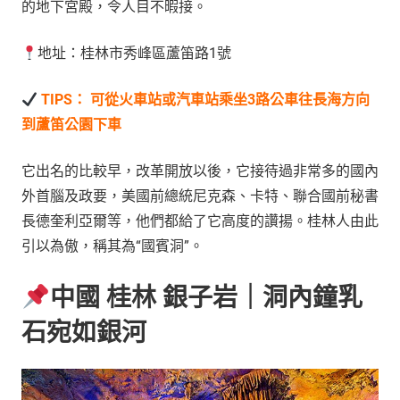
的地下宮殿，令人目不暇接。
地址：桂林市秀峰區蘆笛路1號
TIPS：
可從火車站或汽車站乘坐3路公車往長海方向
到蘆笛公園下車
它出名的比較早，改革開放以後，它接待過非常多的國內
外首腦及政要，美國前總統尼克森、卡特、聯合國前秘書
長德奎利亞爾等，他們都給了它高度的讚揚。桂林人由此
引以為傲，稱其為“國賓洞”。
中國 桂林 銀子岩｜洞內鐘乳
石宛如銀河