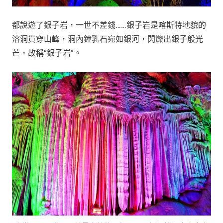
都說遊了銀子岩，一世不差錢……銀子岩是喀斯特地貌的
溶洞貫穿山峰，洞內鐘乳石宛如銀河，閃爍出銀子般光
芒，故稱“銀子岩”。