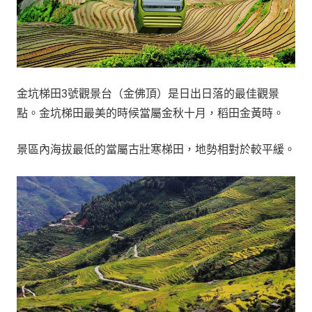
金坑梯田3號觀景台（金佛頂）是日出日落的最佳觀景
點。金坑梯田最美的時候當屬金秋十月，稻田金黃時。
景區內海拔最低的當屬古壯寒梯田，地勢相對於較平緩。