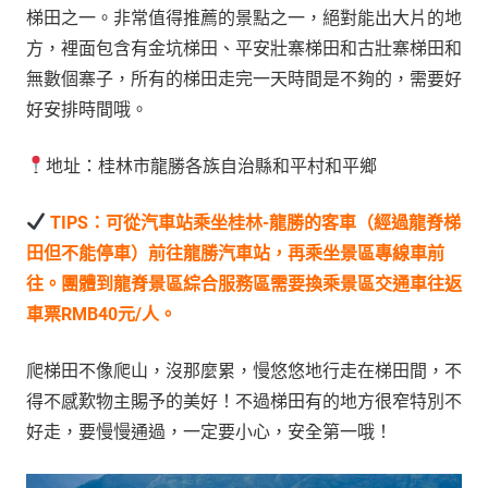
梯田之一。非常值得推薦的景點之一，絕對能出大片的地
方，裡面包含有金坑梯田、平安壯寨梯田和古壯寨梯田和
無數個寨子，所有的梯田走完一天時間是不夠的，需要好
好安排時間哦。
地址：桂林市龍勝各族自治縣和平村和平鄉
TIPS：可從汽車站乘坐桂林-龍勝的客車（經過龍脊梯
田但不能停車）前往龍勝汽車站，再乘坐景區專線車前
往。團體到龍脊景區綜合服務區需要換乘景區交通車往返
車票RMB40元/人。
爬梯田不像爬山，沒那麼累，慢悠悠地行走在梯田間，不
得不感歎物主賜予的美好！不過梯田有的地方很窄特別不
好走，要慢慢通過，一定要小心，安全第一哦！