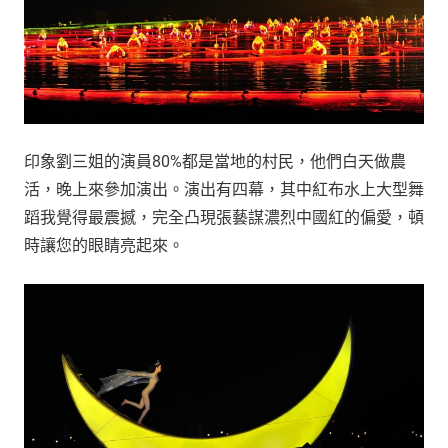
印象劉三姐的演員80%都是當地的村民，他們白天做農
活，晚上來參加演出。演出有四幕，其中紅布水上大型舞
蹈我覺得最震撼，完全凸現張藝謀濃烈中國紅的偏愛，頓
時讓您的眼睛亮起來。