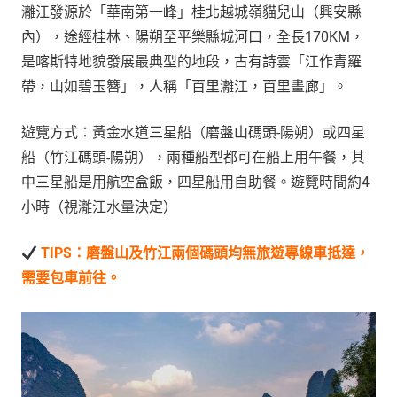
灕江發源於「華南第一峰」桂北越城嶺貓兒山（興安縣
內），途經桂林、陽朔至平樂縣城河口，全長170KM，
是喀斯特地貌發展最典型的地段，古有詩雲「江作青羅
帶，山如碧玉簪」，人稱「百里灕江，百里畫廊」。
遊覽方式：黃金水道三星船（磨盤山碼頭-陽朔）或四星
船（竹江碼頭-陽朔），兩種船型都可在船上用午餐，其
中三星船是用航空盒飯，四星船用自助餐。遊覽時間約4
小時（視灕江水量決定）
TIPS：磨盤山及竹江兩個碼頭均無旅遊專線車抵達，
需要包車前往。