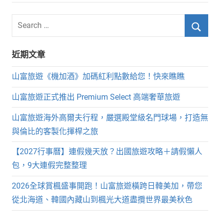
章
分
Search
for:
頁
Searc
近期文章
山富旅遊《機加酒》加碼紅利點數給您！快來瞧瞧
山富旅遊正式推出 Premium Select 高端奢華旅遊
山富旅遊海外高爾夫行程，嚴選殿堂級名門球場，打造無
與倫比的客製化揮桿之旅
【2027行事曆】連假幾天放？出國旅遊攻略＋請假懶人
包，9大連假完整整理
2026全球賞楓盛事開跑！山富旅遊橫跨日韓美加，帶您
從北海道、韓國內藏山到楓光大道盡攬世界最美秋色