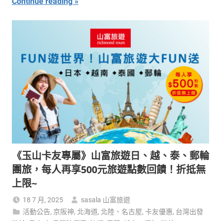
Continue reading
《玉山卡友專屬》山富旅遊日、越、泰、郵輪
團旅，每人再享500元旅遊點數回饋！折抵無
上限~
18 7 月, 2025
sasala 山富旅遊
活動公告
,
京阪神
,
北海道
,
北陸、名古屋
,
卡友優惠
,
台灣出發