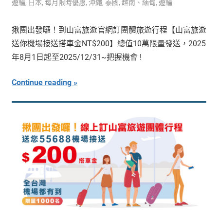
遊輪
,
日本
,
每月限時優惠
,
沖繩
,
泰國
,
越南、緬甸
,
遊輪
揪團出發囉！到山富旅遊官網訂團體旅遊行程【山富旅遊
送你機場接送搭車金NT$200】總值10萬限量發送，2025
年8月1日起至2025/12/31~把握機會 !
Continue reading