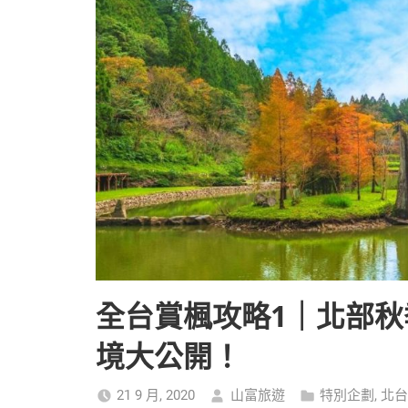
全台賞楓攻略1｜北部
境大公開！
21 9 月, 2020
山富旅遊
特別企劃
,
北台