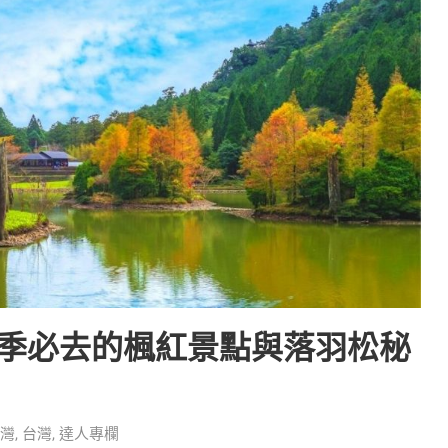
秋季必去的楓紅景點與落羽松秘
灣
,
台灣
,
達人專欄