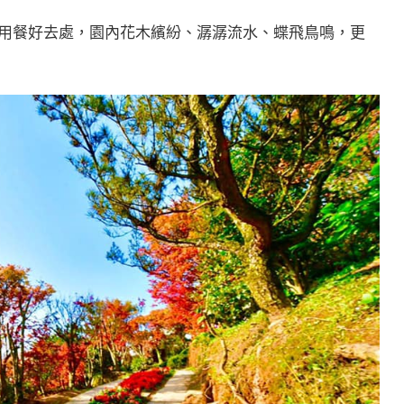
用餐好去處，園內花木繽紛、潺潺流水、蝶飛鳥鳴，更