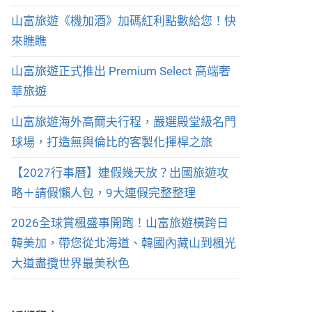
山富旅遊《機加酒》加碼紅利點數給您！快
來瞧瞧
山富旅遊正式推出 Premium Select 高端奢
華旅遊
山富旅遊海外高爾夫行程，嚴選殿堂級名門
球場，打造無與倫比的客製化揮桿之旅
【2027行事曆】連假幾天放？出國旅遊攻
略＋請假懶人包，9大連假完整整理
2026全球賞楓盛事開跑！山富旅遊橫跨日
韓美加，帶您從北海道、韓國內藏山到楓光
大道盡攬世界最美秋色