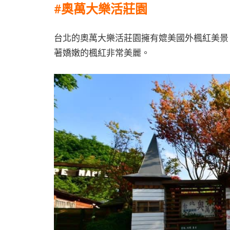
#奧萬大樂活莊園
台北的奧萬大樂活莊園擁有媲美國外楓紅美景
著嬌嫩的楓紅非常美麗。