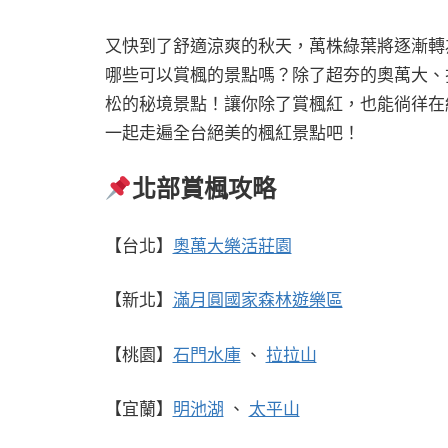
又快到了舒適涼爽的秋天，萬株綠葉將逐漸轉
哪些可以賞楓的景點嗎？除了超夯的奧萬大、
松的秘境景點！讓你除了賞楓紅，也能徜徉在
一起走遍全台絕美的楓紅景點吧！
北部賞楓攻略
【台北】
奧萬大樂活莊園
【新北】
滿月圓國家森林遊樂區
【桃園】
石門水庫
、
拉拉山
【宜蘭】
明池湖
、
太平山