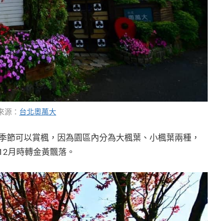
來源：
台北奧萬大
季節可以賞楓，因為園區內分為大楓葉、小楓葉兩種，
-12月時轉金黃飄落。