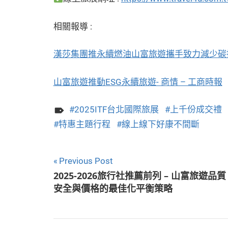
相關報導 :
漢莎集團推永續燃油山富旅遊攜手致力減少碳排| 生
山富旅遊推動ESG永續旅遊- 商情 – 工商時報
2025ITF台北國際旅展
上千份成交禮
特惠主題行程
線上線下好康不間斷
文
Previous Post
2025-2026旅行社推薦前列 – 山富旅遊品質
章
安全與價格的最佳化平衡策略
導
覽