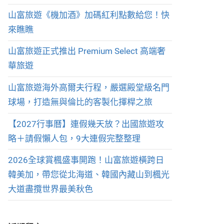
山富旅遊《機加酒》加碼紅利點數給您！快
來瞧瞧
山富旅遊正式推出 Premium Select 高端奢
華旅遊
山富旅遊海外高爾夫行程，嚴選殿堂級名門
球場，打造無與倫比的客製化揮桿之旅
【2027行事曆】連假幾天放？出國旅遊攻
略＋請假懶人包，9大連假完整整理
2026全球賞楓盛事開跑！山富旅遊橫跨日
韓美加，帶您從北海道、韓國內藏山到楓光
大道盡攬世界最美秋色