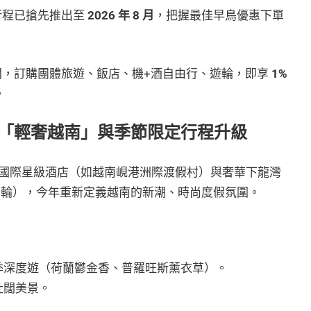
行程已搶先推出至
2026 年 8 月
，把握最佳早鳥優惠下單
，訂購團體旅遊、飯店、機+酒自由行、遊輪，即享
1%
。
「輕奢越南」與季節限定行程升級
國際星級酒店（如越南峴港洲際渡假村）與奢華下龍灣
郵輪），今年重新定義越南的新潮、時尚度假氛圍。
季深度遊（荷蘭鬱金香、普羅旺斯薰衣草）。
壯闊美景。