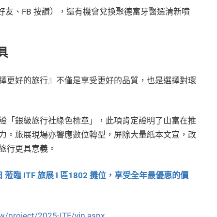
 好友、FB 按讚），還有機會兌換聚德富牙醫選清新噴
具
擇更好的旅行』不僅是享受更好的品質，也是選擇對環
證「銀級旅行社綠色標章」，此項肯定證明了山富在推
力。旅展現場亦響應數位轉型，屏除大量紙本文宣，改
旅行更具意義。
蒞臨 ITF 旅展 I 區1802 攤位，享受全年最優惠的價
w/project/2025-ITF/vip.aspx