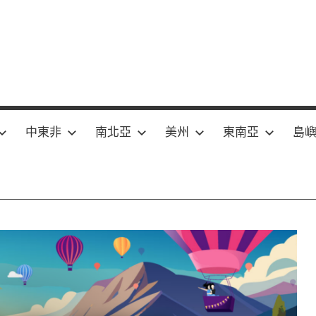
中東非
南北亞
美州
東南亞
島