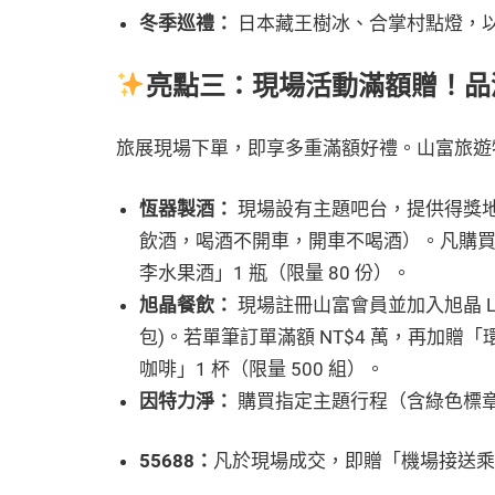
冬季巡禮：
日本藏王樹冰、合掌村點燈，
亮點三：現場活動滿額贈！品酒
旅展現場下單，即享多重滿額好禮。山富旅遊
恆器製酒：
現場設有主題吧台，提供得獎
飲酒，喝酒不開車，開車不喝酒）。凡購買指
李水果酒」1 瓶（限量 80 份）。
旭晶餐飲：
現場註冊山富會員並加入旭晶 LI
包)。若單筆訂單滿額 NT$4 萬，再加贈「環
咖啡」1 杯（限量 500 組）。
因特力淨：
購買指定主題行程（含綠色標章行
55688：
凡於現場成交，即贈「機場接送乘車金 