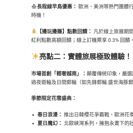
長程線早鳥優惠：
歐洲、美洲等熱門團體
時機！
【邊玩邊賺】點數回饋：
凡於線上旅展期間
紅利點數高額回饋；線上訂機票享 0.3% 回饋
亮點二：實體旅展極致體驗！
市場首創「輕奢越南」：
顛覆傳統印象，嚴選
過夜遊輪及日間郵輪（如先鋒郵輪.盛世海豚
季節限定花雪盛典：
春日浪漫：
推出日韓櫻花爭霸戰、歐洲花
夏日魔幻：
北歐峽灣系列，擁抱永晝下的