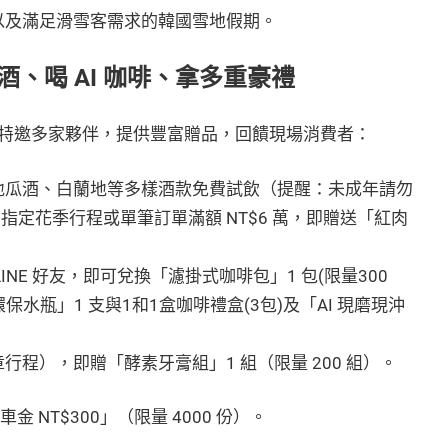
以及滿足滑雪客需求的韓國雪地假期。
、喝 AI 咖啡、拿多重豪禮
特邀多家夥伴，提供豐富贈品，回饋現場消費者：
地瓜酒、白蘭地等多樣酒款免費試飲（提醒：未成年請勿
定花季行程或單筆訂單滿額 NT$6 萬，即贈送「紅肉
NE 好友，即可兌換「濾掛式咖啡包」1 包(限量300
保水瓶」1 支與1和1盒咖啡禮盒(3包)及「AI 現磨現沖
程），即贈「酵素牙膏組」1 組（限量 200 組）。
NT$300」（限量 4000 份）。