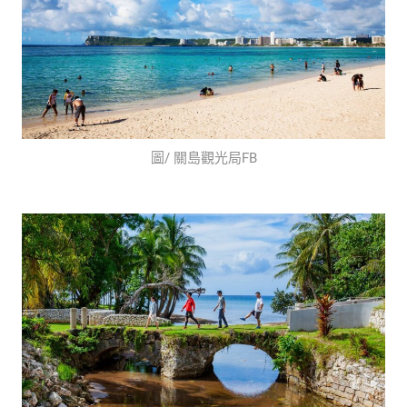
圖/ 關島觀光局FB