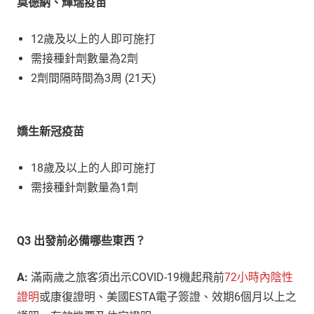
莫德納、輝瑞疫苗
12歲及以上的人即可施打
需接種針劑數量為2劑
2劑間隔時間為3周 (21天)
嬌生新冠疫苗
18歲及以上的人即可施打
需接種針劑數量為1劑
Q3 出發前必備哪些東西？
A:
滿兩歲之旅客須出示COVID-19機起飛前
72小時內陰性
證明
或康復證明、美國ESTA電子簽證、效期6個月以上之