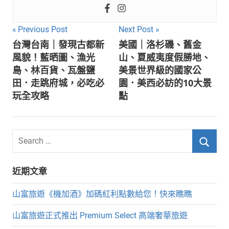
文
Previous Post
Next Post
台灣台南｜發現古都新
美國｜洛杉磯、舊金
章
風貌！藍晒圖、漁光
山、夏威夷度假勝地、
導
島、林百貨、瓦盤鹽
美景世界級的國家公
田．走跳府城，必吃必
園．美西必訪的10大景
覽
玩全攻略
點
Search
for:
Searc
近期文章
山富旅遊《機加酒》加碼紅利點數給您！快來瞧瞧
山富旅遊正式推出 Premium Select 高端奢華旅遊