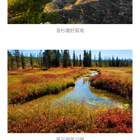
洛杉磯好萊塢
黃石國家公園