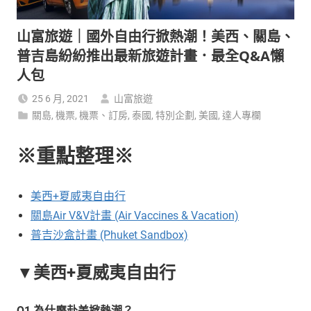
山富旅遊｜國外自由行掀熱潮！美西、關島、
普吉島紛紛推出最新旅遊計畫．最全Q&A懶
人包
25 6 月, 2021
山富旅遊
關島
,
機票
,
機票、訂房
,
泰國
,
特別企劃
,
美國
,
達人專欄
※重點整理※
美西+夏威夷自由行
關島Air V&V計畫 (Air Vaccines & Vacation)
普吉沙盒計畫 (Phuket Sandbox)
▼美西+夏威夷自由行
Q1 為什麼赴美掀熱潮？