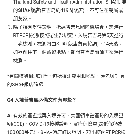
Thailand Safety and Health Administration, SHA)批准
的
SHA+飯店
(普吉島約419間飯店)，不可住在親屬或
朋友家。
除了持有陰性證明，抵達普吉島國際機場後，需進行
RT-PCR檢測(按照衛生部規定，入境普吉島第5天進行
二次檢測，檢測將由SHA+飯店負責協調)，14天後，
如欲前往下一個旅遊地點，離開普吉島前須再次進行
檢測。
*有關核酸檢測詳情，包括檢測費用和地點，須先與訂購
的SHA+飯店確認
Q4 入境普吉島必備文件有哪些？
A:
有效的簽證或再入境許可、泰國領事館簽發的入境證
明(COE)、COVID-19接種證明、醫療保險單(最低保額為
100,000美元)、SHA+酒店訂房證明、72小時內RT-PCR檢