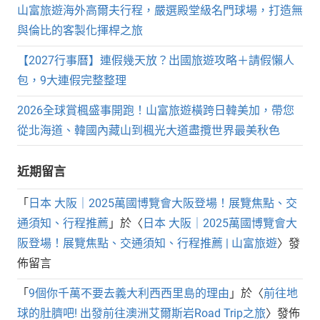
山富旅遊海外高爾夫行程，嚴選殿堂級名門球場，打造無
與倫比的客製化揮桿之旅
【2027行事曆】連假幾天放？出國旅遊攻略＋請假懶人
包，9大連假完整整理
2026全球賞楓盛事開跑！山富旅遊橫跨日韓美加，帶您
從北海道、韓國內藏山到楓光大道盡攬世界最美秋色
近期留言
「
日本 大阪｜2025萬國博覽會大阪登場！展覽焦點、交
通須知、行程推薦
」於〈
日本 大阪｜2025萬國博覽會大
阪登場！展覽焦點、交通須知、行程推薦 | 山富旅遊
〉發
佈留言
「
9個你千萬不要去義大利西西里島的理由
」於〈
前往地
球的肚臍吧! 出發前往澳洲艾爾斯岩Road Trip之旅
〉發佈